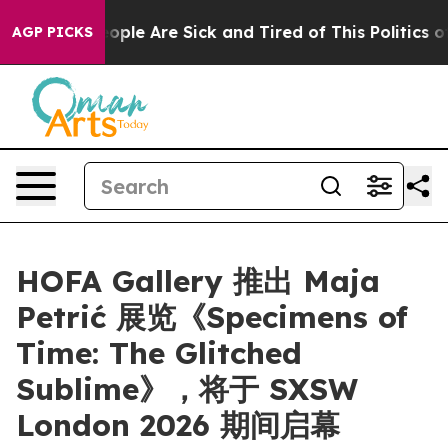
n Win: “People Are Sick and Tired of This Politics of 
AGP PICKS
HOFA Gallery 推出 Maja
Petrić 展览《Specimens of
Time: The Glitched
Sublime》，将于 SXSW
London 2026 期间启幕