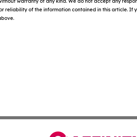
without warranty of any kind. We do not accept any responsib
r reliability of the information contained in this article. I
 above.