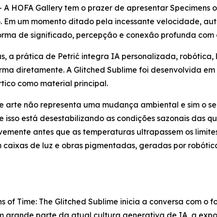
A HOFA Gallery tem o prazer de apresentar
Specimens o
. Em um momento ditado pela incessante velocidade, aut
forma de significado, percepção e conexão profunda com 
a prática de Petrić integra IA personalizada, robótica, 
ma diretamente. A Glitched Sublime foi desenvolvida em c
ico como material principal.
de arte não representa uma mudança ambiental e sim o seu 
 isso está desestabilizando as condições sazonais das q
evemente antes que as temperaturas ultrapassem os limit
m caixas de luz e obras pigmentadas, geradas por robóti
s of Time: The Glitched Sublime
inicia a conversa com o fo
 grande parte da atual cultura generativa de IA, a expo