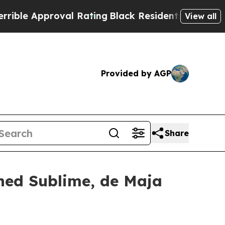
e Approval Rating
Black Residents Warned of Abu
View all
Provided by AGP
Share
hed Sublime, de Maja