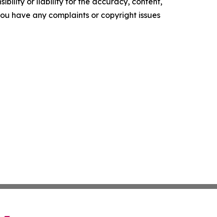
ility or liability for the accuracy, content,
f you have any complaints or copyright issues