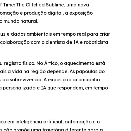
f Time: The Glitched Sublime
, uma nova
omação e produção digital, a exposição
o mundo natural.
luz e dados ambientais em tempo real para criar
olaboração com o cientista de IA e roboticista
registro físico. No Ártico, o aquecimento está
uais a vida na região depende. As papoulas do
es da sobrevivência. A exposição acompanha
ca personalizada e IA que respondem, em tempo
co em inteligência artificial, automação e o
sição propõe uma trajetória diferente para a