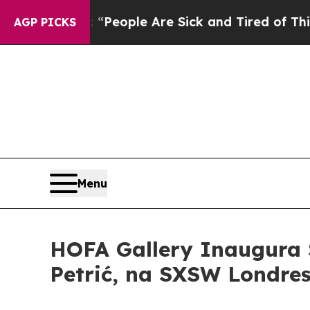
igan Win: “People Are Sick and Tired of This Poli
AGP PICKS
Menu
HOFA Gallery Inaugura 
Petrić, na SXSW Londre