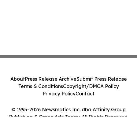
About
Press Release Archive
Submit Press Release
Terms & Conditions
Copyright/DMCA Policy
Privacy Policy
Contact
© 1995-2026 Newsmatics Inc. dba Affinity Group
Publishing & Oman Arts Today. All Rights Reserved.
Cookie Settings / Your Privacy Choices