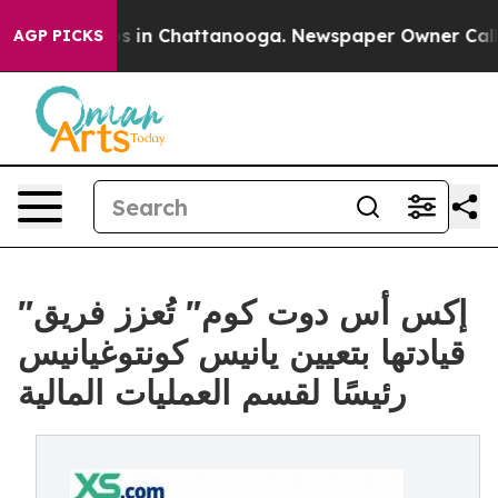
pse
Chaos in Chattanooga. Newspaper Owner Calls the
AGP PICKS
"إكس أس دوت كوم" تُعزز فريق
قيادتها بتعيين يانيس كونتوغيانيس
رئيسًا لقسم العمليات المالية