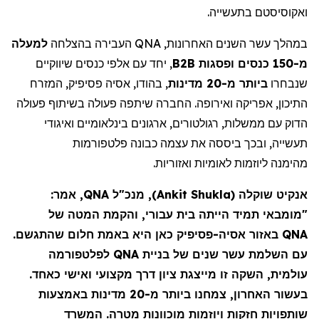
ואקוסיסטם
בתעשייה.
למעלה
העבירה בהצלחה
QNA
במהלך עשר השנים האחרונות,
, יחד עם אלפי כנסים שיווקיים
B2B
מ-150 כנסים ופסגות
שנבחרו
ביותר מ-20 מדינות
, בהודו, אסיה
פסיפיק
, המזרח
התיכון, אפריקה ואירופה. החברה שיתפה פעולה בשיתוף פעולה
הדוק עם ממשלות, רגולטורים, ארגונים בינלאומיים ואיגודי
תעשייה, ובכך ביססה את עצמה כבונה פלטפורמות
מהימנה
ליוזמות לאומיות ואזוריות.
, מנכ"ל QNA, אמר:
)
Ankit Shukla
(
שוקלה
אנקיט
תמיד הייתה בית עבורי, והקמת המטה של
מומבאי
"
כאן היא באמת חלום שהתגשם.
פסיפיק
באזור אסיה-
QNA
לפלטפורמה
QNA
עם השלמת עשר שנים של בניית
עולמית, השקה זו מייצגת
ציון
דרך מקצועי ואישי כאחד.
בעשור האחרון, צמחנו ביותר מ-20 מדינות באמצעות
שותפויות חזקות ויוזמות מוכוונות מטרה. המשרד