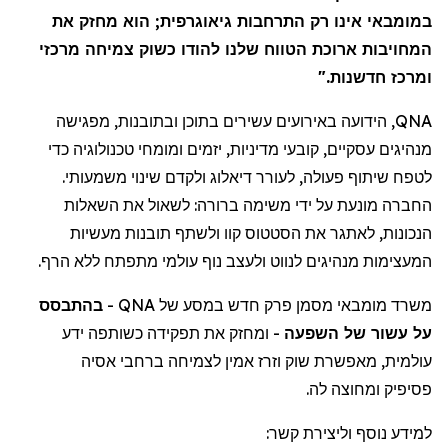
במומבאי
אינו רק התרחבות גיאוגרפית; הוא מחזק את
המחויבות ארוכת הטווח שלנו להודו כשוק צמיחה מרכזי
ומרכז חדשנות."
, הידועה באירועים עשירים בתוכן ובתובנות, מפגישה
QNA
מנהיגים עסקיים, קובעי מדיניות, יזמים ומומחי טכנולוגיה כדי
לטפח שיתוף פעולה, לעורר דיאלוג ולקדם שינוי משמעותי.
החברה מונעת על ידי משימה ברורה: לשאול את השאלות
הנכונות, לאתגר את הסטטוס קוו ולשתף תובנות מעשיות
המעצימות מנהיגים לנווט ולעצב נוף עולמי מתפתח ללא הרף.
בהתבסס
-
QNA
מסמן פרק חדש במסע של
מומבאי
משרד
על עשור של השפעה
- ומחזק את תפקידה כשותפה ידע
עולמית, מאפשרת שוק וזרז אמין לצמיחה ברחבי אסיה
פסיפיק
ומחוצה לה.
למידע נוסף וליצירת קשר: