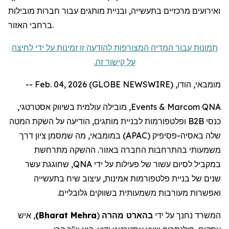
ואירועים מרכזיים בתעשייה, ובניית מותגים עבור חברות מובילות
ברחבי האזור.
תמונות עבור המדיה המצורפות להודעה זו זמינות על ידי לחיצה
על קישור זה.
מומבאי, הודו, Feb. 04, 2026 (GLOBE NEWSWIRE) --
, מובילה עולמית בשיווק אסטרטגי,
Events
&
Marcom
QNA
כנסי B2B ופלטפורמות לבניית מותגים, הודיעה על השקת המטה
דרך
ציון
, מה שמסמן
במומבאי
(APAC)
פסיפיק
שלה באסיה-
משמעותי בהתרחבות החברה באזור. ההשקה מתרחשת
במקביל לסיום עשור של פעילות על ידי QNA,
ש
חוגגת עשר
שנים של בניית פלטפורמות אמינות, עיצוב שיח בתעשייה
ואפשרות מעורבות משמעותית בשווקים גלובליים.
, איש
)
Bharat Mehra
(
מהרה
בהארט
המשרד נחנך על ידי