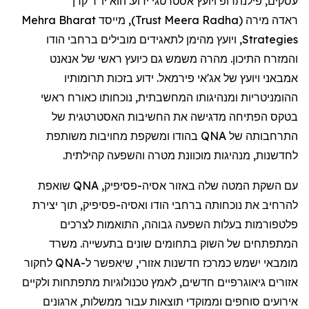
עסקים, פילנתרופ ויועץ אסטרטגי ידוע. הוא יו"ר קרן
Mehra
Bharat
, מייסד
)
Trust
Meera
Radha
(
מירה
ראדה
, ויועץ מהימן לתאגידים מובילים ברחבי הודו
Strategies
והמזרח התיכון. מהרה משמש גם כיועץ ראשי של
אנאנט
אמבאני
ויועץ של
אג'אי
פירמאל
. ידוע בזכות תרומותיו
ההומניטריות ומנהיגותו המחשבתית, נוכחותו כאורח ראשי
בטקס הפתיחה מדגישה את החשיבות האסטרטגית של
בהודו ומשקפת מחויבות משותפת
QNA
התרחבותה של
לחדשנות, מנהיגות מוכוונת מטרה והשפעה קהילתית.
שואפת
QNA
,
פסיפיק
עם השקת המטה שלה באזור אסיה-
להרחיב את נוכחותה ברחבי הודו ואסיה-
פסיפיק
, תוך יצירת
פלטפורמות בעלות השפעה גבוהה, התואמות לצרכים
המתפתחים של השוק בתחומים שונים בתעשייה. משרד
לחקור
QNA
ישמש כמרכז חדשנות אזורי, שיאפשר ל-
מומבאי
אזורים גיאוגרפיים חדשים, לאמץ טכנולוגיות מתפתחות ולקיים
אירועים סוחפים וממוקדי תוצאות עבור ממשלות, ארגונים